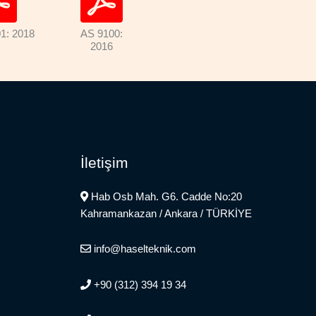
1: 2018
AS 9100:
2016
İletişim
Hab Osb Mah. G6. Cadde No:20
Kahramankazan / Ankara / TÜRKİYE
info@haselteknik.com
+90 (312) 394 19 34