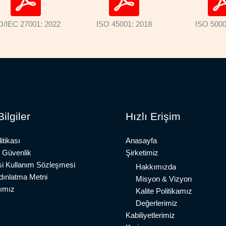
O/IEC 27001: 2022
ISO 45001: 2018
ISO 5000
ilgiler
Hızlı Erişim
itikası
Anasayfa
e Güvenlik
Şirketimiz
si Kullanım Sözleşmesi
Hakkımızda
ınlatma Metni
Misyon & Vizyon
rımız
Kalite Politikamız
Değerlerimiz
Kabiliyetlerimiz