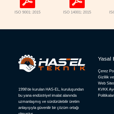
ISO 9001: 2015
ISO 14001: 2015
IS
Yasal B
Çerez Pol
Gizlilik v
Web Site
KVKK Ayd
1998’de kurulan HAS-EL, kuruluşundan
Politikala
bu yana endüstriyel imalat alanında
uzmanlaşmış ve sürdürülebilir üretim
anlayışıyla güvenilir bir çözüm ortağı
olmuştur.