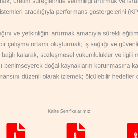
mak; üretim süreçlerinde verimliliği artırmak ve isra
stemleri aracılığıyla performans göstergelerini (KPI
ığını ve yetkinliğini artırmak amacıyla sürekli eğiti
 bir çalışma ortamı oluşturmak; iş sağlığı ve güvenl
erine bağlı kalarak, sözleşmesel yükümlülükler ve il
ını benimseyerek doğal kaynakların korunmasına ka
ansını düzenli olarak izlemek; ölçülebilir hedefler 
Kalite Sertifikalarımız